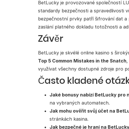
BetLucky je provozované společností LUC
standardy bezpečnosti a spravedlivosti vů
bezpečnostní prvky patří šifrování dat a
zaslání platného dokladu totožnosti a adr
Závěr
BetLucky je skvélé online kasino s širo
Top 5 Common Mistakes in the Snatch
,
využívat všechny dostupné zdroje pro po
Často kladené otáz
Jaké bonusy nabízí BetLucky pro 
na vybraných automatech.
Jak mohu ověřit svůj účet na BetL
stránkách kasina.
Jak bezpečné je hraní na BetLuck