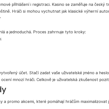
ové přihlášení i registraci. Kasino se zaměřuje na český
ině. Hráči si mohou vychutnat jak klasické výherní automat
í
hlá a jednoduchá. Proces zahrnuje tyto kroky:
.
 vytvořený účet. Stačí zadat vaše uživatelské jméno a hesl
cení mnozí hráči. Celkově je uživatelská zkušenost poziti
dy
 a promo akcemi, které pomáhají hráčům maximalizovat je