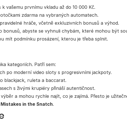
 k vašemu prvnímu vkladu až do 10 000 Kč.
otočkami zdarma na vybraných automatech.
pravidelné hráče, včetně exkluzivních bonusů a výhod.
hto bonusů, abyste se vyhnuli chybám, které mohou být so
u mít podmínku prosázení, kterou je třeba splnit.
ka kategoriích. Patří sem:
ch po moderní video sloty s progresivními jackpoty.
o blackjack, ruleta a baccarat.
ech s živými krupiéry přináší autentičnost.
výběr a mohou rychle najít, co je zajímá. Přesto je užitečné
Mistakes in the Snatch
.
e