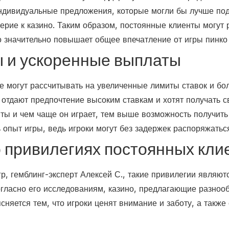
дивидуальные предложения, которые могли бы лучше подо
верие к казино. Таким образом, постоянные клиенты могут
о значительно повышает общее впечатление от игры
пинко
 и ускоренные выплаты
же могут рассчитывать на увеличенные лимиты ставок и 
е отдают предпочтение высоким ставкам и хотят получать 
ты и чем чаще он играет, тем выше возможность получить 
опыт игры, ведь игроки могут без задержек распоряжатьс
 привилегиях постоянных кли
гр,
гемблинг-эксперт Алексей С.,
такие привилегии являют
огласно его исследованиям, казино, предлагающие разноо
сняется тем, что игроки ценят внимание и заботу, а также