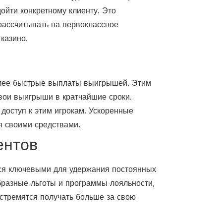
йти конкретному клиенту. Это
 рассчитывать на первоклассное
 казино
.
более быстрые выплаты выигрышей. Этим
свои выигрыши в кратчайшие сроки.
доступ к этим игрокам. Ускоренные
я своими средствами.
ентов
ся ключевыми для удержания постоянных
бразные льготы и программы лояльности,
 стремятся получать больше за свою