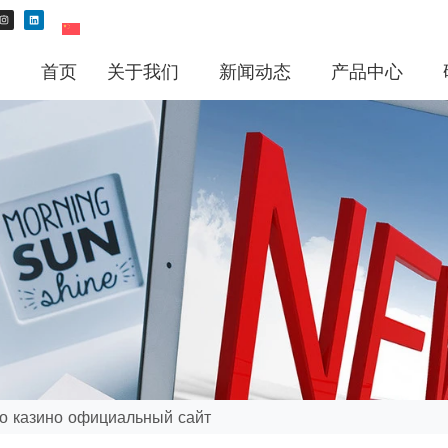
首页
关于我们
新闻动态
产品中心
ко казино официальный сайт