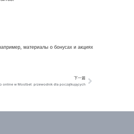
 например,
материалы о бонусах и акциях
下一篇
no online w Mostbet: przewodnik dla początkujących