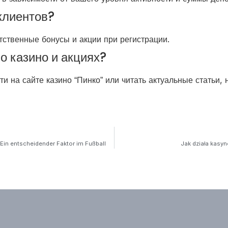
 клиентов?
тственные бонусы и акции при регистрации.
о казино и акциях?
 на сайте казино “Пинко” или читать актуальные статьи,
in entscheidender Faktor im Fußball
Jak działa kasy