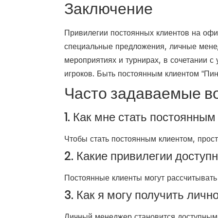
Заключение
Привилегии постоянных клиентов на офиц
специальные предложения, личные менед
мероприятиях и турнирах, в сочетании 
игроков. Быть постоянным клиентом “Пин
Часто задаваемые в
1. Как мне стать постоянным
Чтобы стать постоянным клиентом, прост
2. Какие привилегии досту
Постоянные клиенты могут рассчитывать 
3. Как я могу получить личн
Личный менеджер становится доступным 