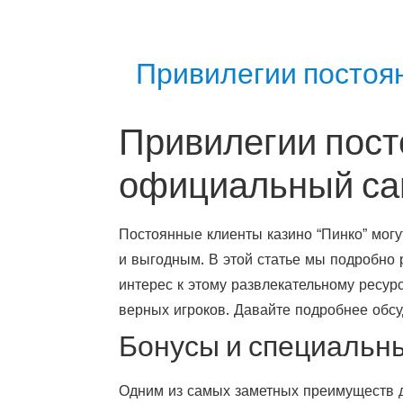
Привилегии постоя
Привилегии пост
официальный са
Постоянные клиенты казино “Пинко” мог
и выгодным. В этой статье мы подробно 
интерес к этому развлекательному ресур
верных игроков. Давайте подробнее обсу
Бонусы и специальн
Одним из самых заметных преимуществ д