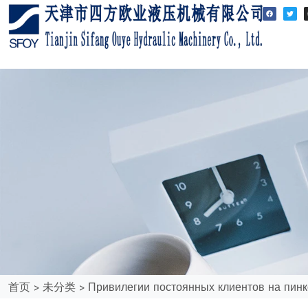
首页
未分类
Привилегии постоянных клиентов на пин
>
>