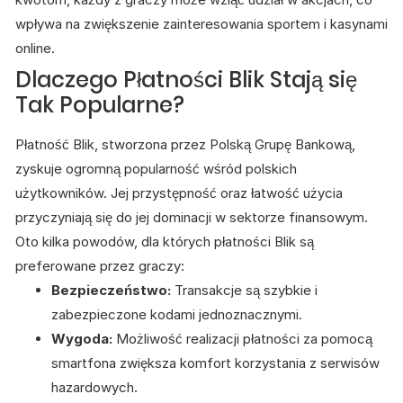
wpływa na zwiększenie zainteresowania sportem i kasynami
online.
Dlaczego Płatności Blik Stają się
Tak Popularne?
Płatność Blik, stworzona przez Polską Grupę Bankową,
zyskuje ogromną popularność wśród polskich
użytkowników. Jej przystępność oraz łatwość użycia
przyczyniają się do jej dominacji w sektorze finansowym.
Oto kilka powodów, dla których płatności Blik są
preferowane przez graczy:
Bezpieczeństwo:
Transakcje są szybkie i
zabezpieczone kodami jednoznacznymi.
Wygoda:
Możliwość realizacji płatności za pomocą
smartfona zwiększa komfort korzystania z serwisów
hazardowych.