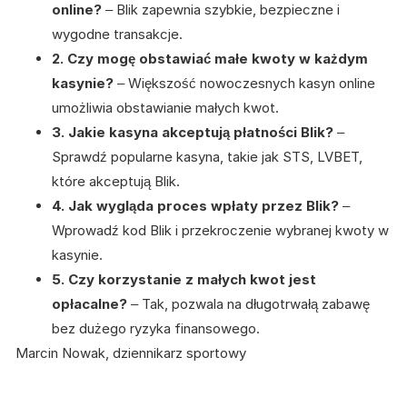
online?
– Blik zapewnia szybkie, bezpieczne i
wygodne transakcje.
2. Czy mogę obstawiać małe kwoty w każdym
kasynie?
– Większość nowoczesnych kasyn online
umożliwia obstawianie małych kwot.
3. Jakie kasyna akceptują płatności Blik?
–
Sprawdź popularne kasyna, takie jak STS, LVBET,
które akceptują Blik.
4. Jak wygląda proces wpłaty przez Blik?
–
Wprowadź kod Blik i przekroczenie wybranej kwoty w
kasynie.
5. Czy korzystanie z małych kwot jest
opłacalne?
– Tak, pozwala na długotrwałą zabawę
bez dużego ryzyka finansowego.
Marcin Nowak, dziennikarz sportowy