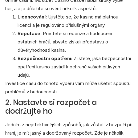
online kasina. Mostbet Casino České nabízí široký výběr
her, ale je důležité si ověřit několik aspektů:
Licencování:
Ujistěte se, že kasino má platnou
licenci a je regulováno příslušnými orgány.
Reputace:
Přečtěte si recenze a hodnocení
ostatních hráčů, abyste získali představu o
důvěryhodnosti kasina.
Bezpečnostní opatření:
Zjistěte, jaká bezpečnostní
opatření kasino zavádí k ochraně vašich citlivých
údajů.
Investice času do tohoto výběru vám může ušetřit spoustu
problémů v budoucnosti.
2. Nastavte si rozpočet a
dodržujte ho
Jedním z nejefektivnějších způsobů, jak zůstat v bezpečí při
hraní, je mít jasný a dodržovaný rozpočet. Zde je několik