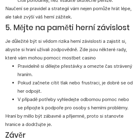
cítili pohodlněji, než vsadíte skutečné peníze.
Naučení se pravidel a strategií vám nejen pomůže hrát lépe,
ale také zvýší váš herní zážitek.
5. Mějte na paměti herní závislost
Je důležité být si vědom rizika herní závislosti a zajistit si,
abyste si hraní užívali zodpovědně. Zde jsou některé rady,
které vám mohou pomoci:
mostbet casino
Pravidelně si dělejte přestávky a omezte čas strávený
hraním.
Pokud začnete cítit tlak nebo frustraci, je dobré se od
her odpojit.
V případě potřeby vyhledejte odbornou pomoc nebo
se připojte k podpoře pro osoby s herními problémy.
Hraní by mělo být zábavné a příjemné, proto si stanovte
hranice a dodržujte je.
Závěr