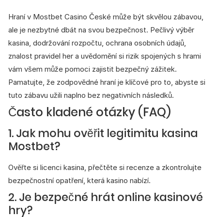
Hraní v Mostbet Casino České může být skvělou zábavou,
ale je nezbytné dbát na svou bezpečnost. Pečlivý výběr
kasina, dodržování rozpočtu, ochrana osobních údajů,
znalost pravidel her a uvědomění si rizik spojených s hrami
vám všem může pomoci zajistit bezpečný zážitek.
Pamatujte, že zodpovědné hraní je klíčové pro to, abyste si
tuto zábavu užili naplno bez negativních následků.
Často kladené otázky (FAQ)
1. Jak mohu ověřit legitimitu kasina
Mostbet?
Ověřte si licenci kasina, přečtěte si recenze a zkontrolujte
bezpečnostní opatření, která kasino nabízí.
2. Je bezpečné hrát online kasinové
hry?