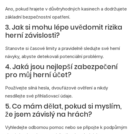
Ano, pokud hrajete v důvěryhodných kasinech a dodržujete
základní bezpečnostní opatření.
3. Jak si mohu lépe uvědomit rizika
herní závislosti?
Stanovte si časové limity a pravidelně sledujte své herní
návyky, abyste detekovali potenciální problémy.
4. Jaká jsou nejlepší zabezpečení
pro můj herní účet?
Používejte silná hesla, dvoufázové ověření a nikdy
nesdílejte své přihlašovací údaje.
5. Co mám dělat, pokud si myslím,
že jsem závislý na hrách?
Vyhledejte odbornou pomoc nebo se připojte k podpůrným