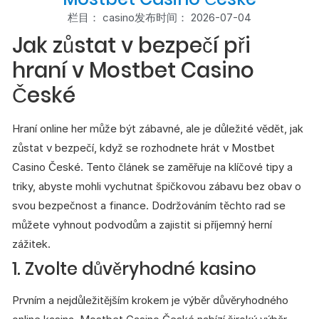
栏目：
casino
发布时间：
2026-07-04
Jak zůstat v bezpečí při
hraní v Mostbet Casino
České
Hraní online her může být zábavné, ale je důležité vědět, jak
zůstat v bezpečí, když se rozhodnete hrát v Mostbet
Casino České. Tento článek se zaměřuje na klíčové tipy a
triky, abyste mohli vychutnat špičkovou zábavu bez obav o
svou bezpečnost a finance. Dodržováním těchto rad se
můžete vyhnout podvodům a zajistit si příjemný herní
zážitek.
1. Zvolte důvěryhodné kasino
Prvním a nejdůležitějším krokem je výběr důvěryhodného