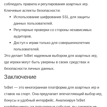
соблюдать правила и регулирования азартных игр.
Ключевые аспекты безопасности:
Использование шифрования SSL для защиты
данных пользователей.
Регулярные проверки со стороны независимых
аудиторов.
Доступ к играм только для совершеннолетних
пользователей.
Это делает 1xBet надежным выбором для азартных игр,
где игроки могут быть уверены в своих средствах и
безопасности личных данных.
Заключение
1xBet — это многогранная платформа для азартных игр и
ставок на спорт. Она предлагает впечатляющий выбор игр,
бонусы и удобный интерфейс. Анализируя 1xBet
коэффициенты на популярные события, вы сможете не