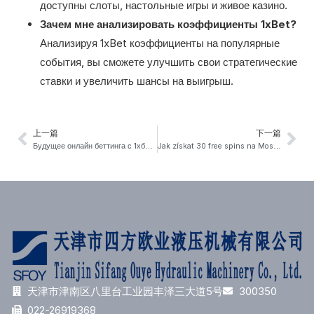
доступны слоты, настольные игры и живое казино.
Зачем мне анализировать коэффициенты 1xBet?
Анализируя 1xBet коэффициенты на популярные
события, вы сможете улучшить свои стратегические
ставки и увеличить шансы на выигрыш.
上一篇
下一篇
Будущее онлайн беттинга с 1хбет вход: Подробный обзор
Jak získat 30 free spins na Mostbet během registrace?
天津市津南区八里台工业园丰泽三大道5号
300350
022-26919368