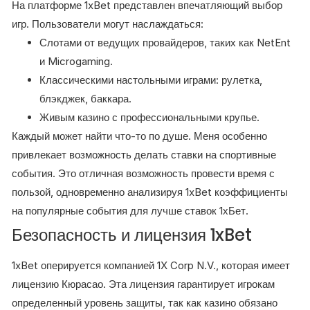
На платформе 1xBet представлен впечатляющий выбор
игр. Пользователи могут наслаждаться:
Слотами от ведущих провайдеров, таких как NetEnt
и Microgaming.
Классическими настольными играми: рулетка,
блэкджек, баккара.
Живым казино с профессиональными крупье.
Каждый может найти что-то по душе. Меня особенно
привлекает возможность делать ставки на спортивные
события. Это отличная возможность провести время с
пользой, одновременно анализируя 1xBet коэффициенты
на популярные события для лучше ставок
1хБет
.
Безопасность и лицензия 1xBet
1xBet оперируется компанией 1X Corp N.V., которая имеет
лицензию Кюрасао. Эта лицензия гарантирует игрокам
определенный уровень защиты, так как казино обязано